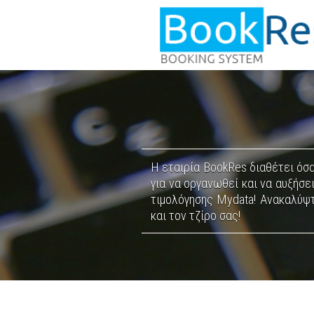
Η εταιρία BookRes διαθέτει όσ
για να οργανωθεί και να αυξήσε
τιμολόγησης Mydata! Ανακαλύψτ
και τον τζίρο σας!