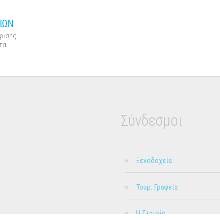
ΙΩΝ
ίρισης
τα
Σύνδεσμοι
Ξενοδοχεία
Τουρ. Γραφεία
Η Εταιρία