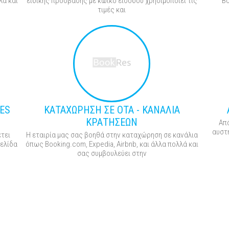
λά και
ειδικής πρόσβασης με κωικό εισόδου χρησιμοποιεί τις
Bo
τιμές και
ES
ΚΑΤΑΧΩΡΗΣΗ ΣΕ OTA - ΚΑΝΑΛΙΑ
ΚΡΑΤΗΣΕΩΝ
Από
αυστ
έτει
Η εταιρία μας σας βοηθά στην καταχώρηση σε κανάλια
σελίδα
όπως Booking.com, Expedia, Airbnb, και άλλα πολλά και
σας συμβουλεύει στην