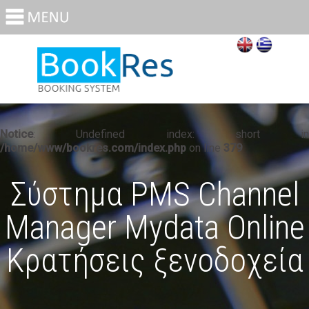
Notice
: Undefined index: short in
/home/www/bookres.com/index.php
on line
379
Σύστημα PMS Channel
Manager Mydata Online
Κρατήσεις ξενοδοχεία
καταλύματα
Notice
: Undefined index: short_txt in