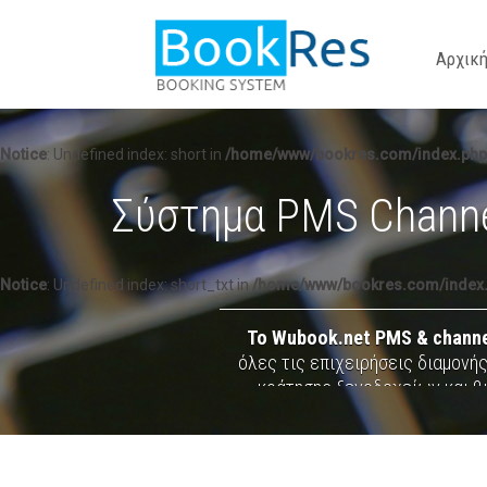
Αρχικ
Notice
: Undefined index: short in
/home/www/bookres.com/index.php
Σύστημα PMS Channe
Notice
: Undefined index: short_txt in
/home/www/bookres.com/index
Το Wubook.net PMS & channe
όλες τις επιχειρήσεις διαμονής
κράτησης ξενοδοχείων και βι
πρακτορεία και Tour Operators, 