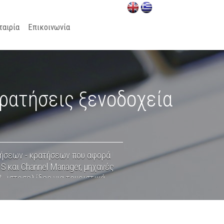
ταιρία
Επικοινωνία
ρατήσεις ξενοδοχεία
λήσεων - κρατήσεων που αφορά
MS και Channel Manager, μηχανές
& ιστοσελίδες για τουριστικά
όπως transfer, ενοικίαση σκαφών,