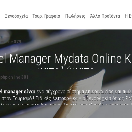
ή
Ξενοδοχεία
Τουρ. Γραφεία
Πωλήσεις
Άλλα Προϊόντα
Η Ε
on line
379
l Manager Mydata Online Κ
καταλύματα
.php
on line
381
l manager είναι
ένα σύγχρονο σύστημα επικοινωνίας και πω
 στον Τουρισμό ! Ειδικές λειτουργίες για ξενοδοχεία όπως P
λών και με πακέτα διακοπών, Τιμολόγηση Mydata, εφαρμογές 
για ενοικιαζόμενα μηχανάκια και αυτοκίνητα, άλλες υπηρεσίες 
κλπ ! Επικοινωνήστε μαζί μας για πλήρη ενημέρωση !